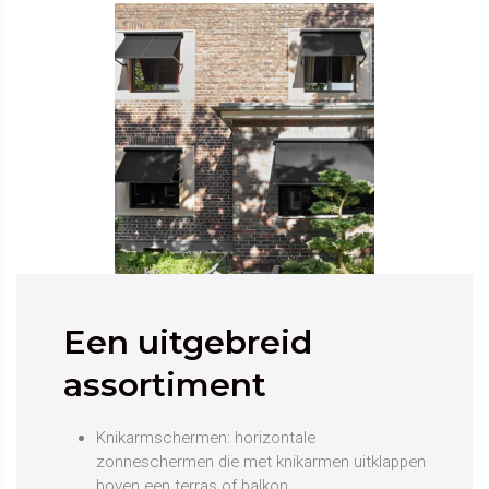
Een uitgebreid
assortiment
Knikarmschermen: horizontale
zonneschermen die met knikarmen uitklappen
boven een terras of balkon.