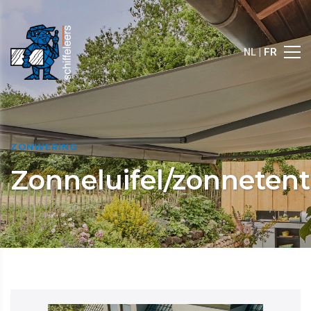
NL |
FR
ZONWERING
Zonneluifel/zonnetent