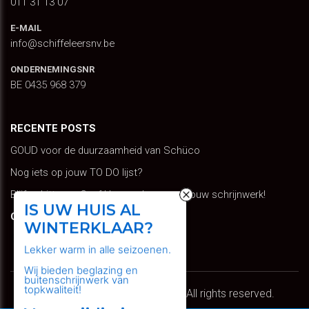
011 31 13 07
E-MAIL
info@schiffeleersnv.be
ONDERNEMINGSNR
BE 0435 968 379
RECENTE POSTS
GOUD voor de duurzaamheid van Schüco
Nog iets op jouw TO DO lijst?
Blijf schitteren: Geef kleur en leven aan jouw schrijnwerk!
IS UW HUIS AL
GOOGLE TRANSLATE
WINTERKLAAR?
Select Language
Lekker warm in alle seizoenen.
Wij bieden beglazing en
buitenschrijnwerk van
topkwaliteit!
Copyright © 2026 Schiffeleers. All rights reserved.