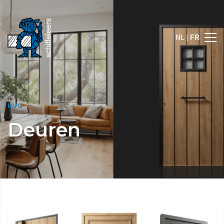
NL |
FR
PVC
Deuren