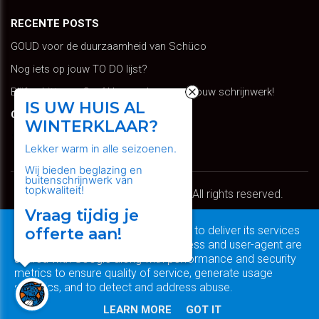
RECENTE POSTS
GOUD voor de duurzaamheid van Schüco
Nog iets op jouw TO DO lijst?
Blijf schitteren: Geef kleur en leven aan jouw schrijnwerk!
IS UW HUIS AL
GOOGLE TRANSLATE
WINTERKLAAR?
Select Language
Lekker warm in alle seizoenen.
Wij bieden beglazing en
buitenschrijnwerk van
topkwaliteit!
Copyright © 2026 Schiffeleers. All rights reserved.
Vraag tijdig je
Privacy & Cookies
|
UP-TO-DATE WebDesign
This site uses cookies from Google to deliver its services
offerte aan!
and to analyze traffic. Your IP address and user-agent are
shared with Google along with performance and security
metrics to ensure quality of service, generate usage
statistics, and to detect and address abuse.
LEARN MORE
GOT IT