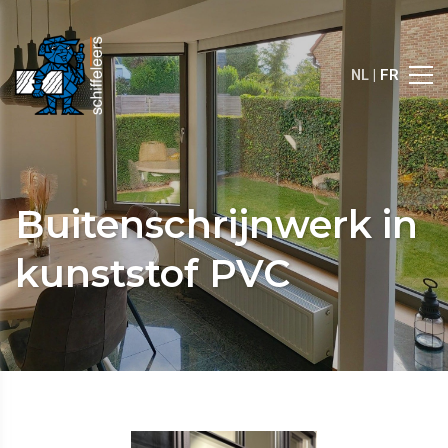
NL |
FR
Buitenschrijnwerk in
kunststof PVC