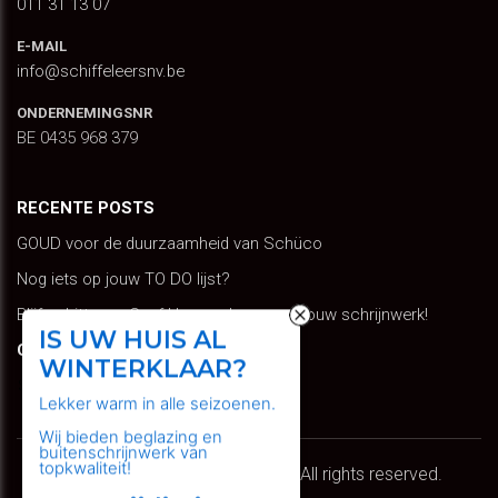
011 31 13 07
E-MAIL
info@schiffeleersnv.be
ONDERNEMINGSNR
BE 0435 968 379
RECENTE POSTS
GOUD voor de duurzaamheid van Schüco
Nog iets op jouw TO DO lijst?
Blijf schitteren: Geef kleur en leven aan jouw schrijnwerk!
IS UW HUIS AL
GOOGLE TRANSLATE
WINTERKLAAR?
Select Language
Lekker warm in alle seizoenen.
Wij bieden beglazing en
buitenschrijnwerk van
topkwaliteit!
Copyright © 2026 Schiffeleers. All rights reserved.