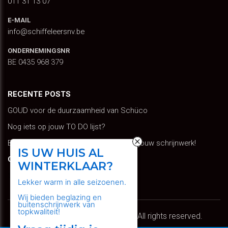
011 31 13 07
E-MAIL
info@schiffeleersnv.be
ONDERNEMINGSNR
BE 0435 968 379
RECENTE POSTS
GOUD voor de duurzaamheid van Schüco
Nog iets op jouw TO DO lijst?
Blijf schitteren: Geef kleur en leven aan jouw schrijnwerk!
IS UW HUIS AL
GOOGLE TRANSLATE
WINTERKLAAR?
Select Language
Lekker warm in alle seizoenen.
Wij bieden beglazing en
buitenschrijnwerk van
topkwaliteit!
Copyright © 2026 Schiffeleers. All rights reserved.