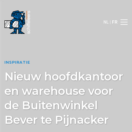
NL |
FR
INSPIRATIE
Nieuw hoofdkantoor
en warehouse voor
de Buitenwinkel
Bever te Pijnacker