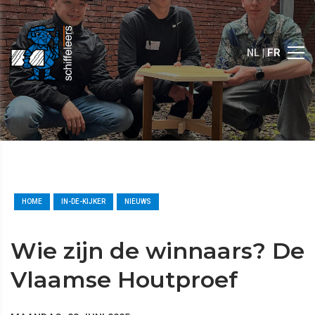
NL |
FR
HOME
IN-DE-KIJKER
NIEUWS
Wie zijn de winnaars? De
Vlaamse Houtproef