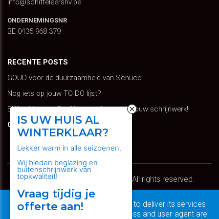
info@schiffeleersnv.be
ONDERNEMINGSNR
BE 0435 968 379
RECENTE POSTS
GOUD voor de duurzaamheid van Schüco
Nog iets op jouw TO DO lijst?
Blijf schitteren: Geef kleur en leven aan jouw schrijnwerk!
IS UW HUIS AL
GOOGLE TRANSLATE
WINTERKLAAR?
Select Language
Lekker warm in alle seizoenen.
Wij bieden beglazing en
buitenschrijnwerk van
topkwaliteit!
Copyright © 2026 Schiffeleers. All rights reserved.
Vraag tijdig je
Privacy & Cookies
|
UP-TO-DATE WebDesign
This site uses cookies from Google to deliver its services
offerte aan!
and to analyze traffic. Your IP address and user-agent are