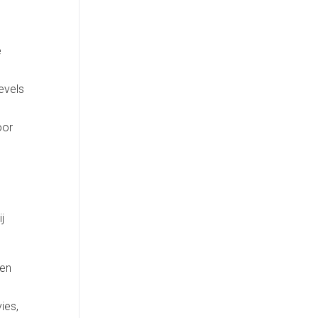
e
evels
oor
j
 en
ies,