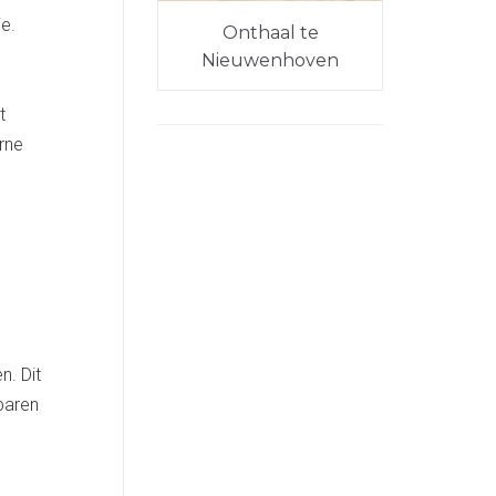
e.
Onthaal te
Nieuwenhoven
t
erne
n. Dit
paren