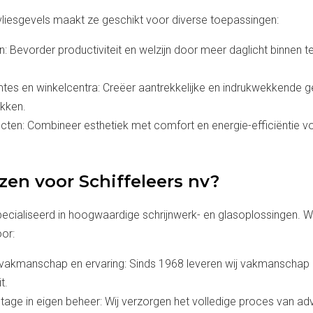
 vliesgevels maakt ze geschikt voor diverse toepassingen:
Bevorder productiviteit en welzijn door meer daglicht binnen t
es en winkelcentra: Creëer aantrekkelijke en indrukwekkende g
ekken.
ecten: Combineer esthetiek met comfort en energie-efficiëntie v
en voor Schiffeleers nv?
pecialiseerd in hoogwaardige schrijnwerk- en glasoplossingen. Wi
or:
 vakmanschap en ervaring: Sinds 1968 leveren wij vakmanschap
t.
age in eigen beheer: Wij verzorgen het volledige proces van adv