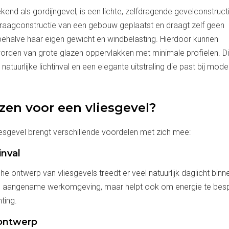
kend als gordijngevel, is een lichte, zelfdragende gevelconstructi
raagconstructie van een gebouw geplaatst en draagt zelf geen
 behalve haar eigen gewicht en windbelasting. Hierdoor kunnen
rden van grote glazen oppervlakken met minimale profielen. Di
natuurlijke lichtinval en een elegante uitstraling die past bij mod
en voor een vliesgevel?
esgevel brengt verschillende voordelen met zich mee:
inval
he ontwerp van vliesgevels treedt er veel natuurlijk daglicht binne
een aangename werkomgeving, maar helpt ook om energie te bes
ting.
n ontwerp