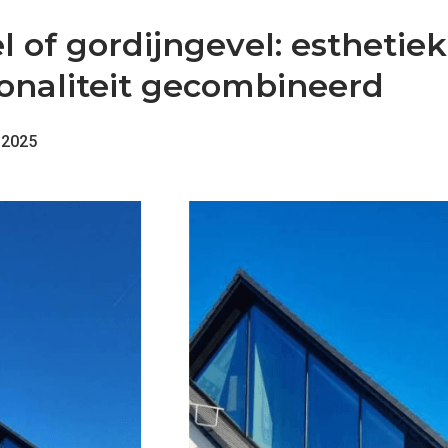
l of gordijngevel: esthetiek
ionaliteit gecombineerd
 2025