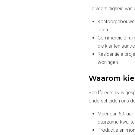
De veelzijdigheid van
Kantoorgebouwen: 
laten.
Commerciële ruimt
die klanten aantr
Residentiële proj
woningen.
Waarom kiez
Schiffeleers nv is ges
onderscheiden ons do
Meer dan 50 jaar
duurzame kwalitei
Productie en mont