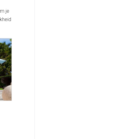
om je
jkheid