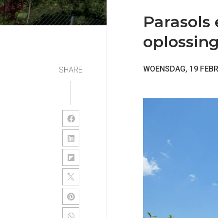
Parasols 
oplossin
WOENSDAG, 19 FEBR
SHARE